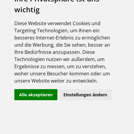
wichtig
Diese Website verwendet Cookies und
Targeting Technologien, um Ihnen ein
besseres Internet-Erlebnis zu ermöglichen
Elektro Seiwert GmbH
und die Werbung, die Sie sehen, besser an
Niederlassung Saarbrücken
Ihre Bedürfnisse anzupassen. Diese
Technologien nutzen wir außerdem, um
Str. des 13. Januar, 32
Ergebnisse zu messen, um zu verstehen,
66121 Saarbrücken
woher unsere Besucher kommen oder um
Tel.: 0681 99697-0
unsere Website weiter zu entwickeln.
Fax: 0681 99697-10
E-Mail:
sb@elektro-seiwert.de
Alle akzeptieren
Einstellungen ändern
Shop-Login